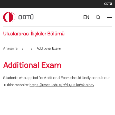
İki
Ana içeriğe atla
ODTÜ
EN
Uluslararası İlişkiler Bölümü
Anasayfa
Additional Exam
Additional Exam
Students who applied for Additional Exam should kindly consult our
Turkish website:
https://ir.metu.edu.tr/tr/duyurular/ek-sinav